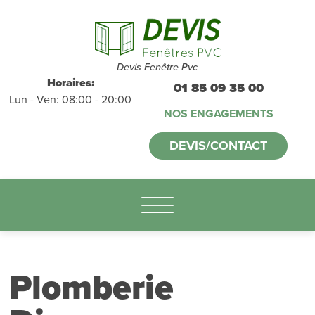
Devis et
déplacements
gratuits
sans
Devis Fenêtre Pvc
Horaires:
01 85 09 35 00
Lun - Ven: 08:00 - 20:00
engagement
NOS ENGAGEMENTS
appelez-nous :
DEVIS/CONTACT
01.85.09.35.00
Plomberie