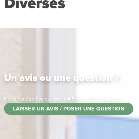
Diverses
Un avis ou une question ?
Devis Fenêtre Pvc
est noté à
4.9
/
5
par
204
utilisateurs
LAISSER UN AVIS / POSER UNE QUESTION