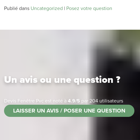
Publié dans
Uncategorized
|
Posez votre question
Un avis ou une question ?
Devis Fenêtre Pvc
est noté à
4.9
/
5
par
204
utilisateurs
LAISSER UN AVIS / POSER UNE QUESTION