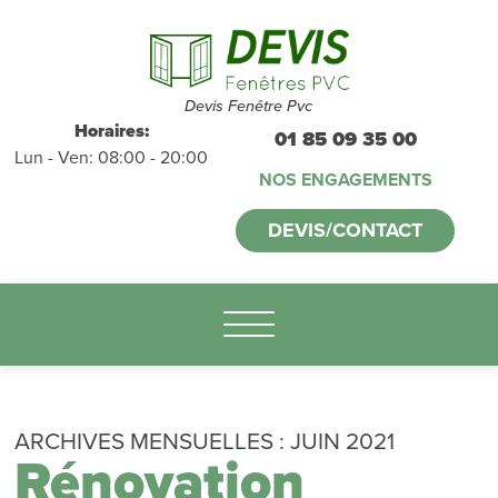
Devis et
déplacements
gratuits
sans
Devis Fenêtre Pvc
Horaires:
01 85 09 35 00
Lun - Ven: 08:00 - 20:00
engagement
NOS ENGAGEMENTS
appelez-nous :
DEVIS/CONTACT
01.85.09.35.00
ARCHIVES MENSUELLES :
JUIN 2021
Rénovation